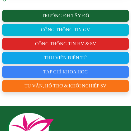
TRƯỜNG ĐH TÂY ĐÔ
CỔNG THÔNG TIN GV
CỔNG THÔNG TIN HV & SV
THƯ VIỆN ĐIỆN TỬ
TẠP CHÍ KHOA HỌC
TƯ VẤN, HỖ TRỢ & KHỞI NGHIỆP SV