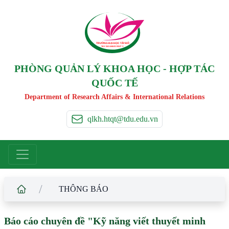
TRƯỜNG ĐẠI HỌC TÂ
Y
 ĐÔ
T
A
Y
 DO UNIVERSIT
Y
PHÒNG QUẢN LÝ KHOA HỌC - HỢP TÁC
QUỐC TẾ
Department of Research Affairs & International Relations
qlkh.htqt@tdu.edu.vn
/
THÔNG BÁO
Báo cáo chuyên đề "Kỹ năng viết thuyết minh