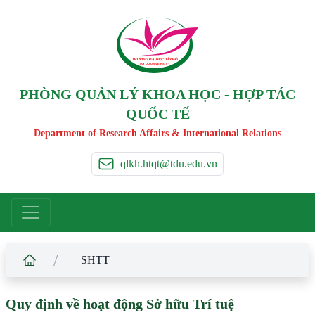
TRƯỜNG ĐẠI HỌC TÂ
Y
 ĐÔ
T
A
Y
 DO UNIVERSIT
Y
PHÒNG QUẢN LÝ KHOA HỌC - HỢP TÁC
QUỐC TẾ
Department of Research Affairs & International Relations
qlkh.htqt@tdu.edu.vn
/
SHTT
Quy định về hoạt động Sở hữu Trí tuệ