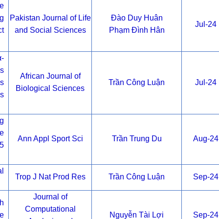
he
g
Pakistan Journal of Life
Đào Duy Huân
Jul-24
ct
and Social Sciences
Phạm Đình Hân
α-
us
African Journal of
us
Trần Công Luận
Jul-24
Biological Sciences
us
g
ce
Ann Appl Sport Sci
Trần Trung Du
Aug-24
15
l
Trop J Nat Prod Res
Trần Công Luận
Sep-24
Journal of
th
Computational
he
Nguyễn Tài Lợi
Sep-24