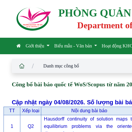
PHÒNG QUẢN L
Department of
TRƯỜNG ĐẠI HỌC TÂ
Y
 ĐÔ
T
A
Y
 DO UNIVERSIT
Y
Giới thiệu
Biểu mẫu - Văn bản
Hoạt động K
/
Danh mục công bố
Công bố bài báo quốc tế WoS/Scopus từ năm 2
Cập nhật ngày 04/08/2026. Số lượng bài b
TT
Xếp loại
Nội dung bài báo
Hausdorff continuity of solution maps 
1
Q2
equilibrium problems via the oriente