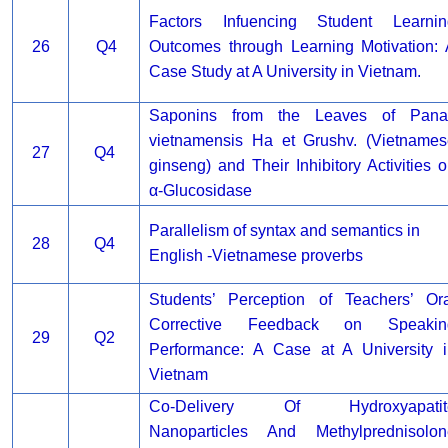
Factors Infuencing Student Learnin
26
Q4
Outcomes through Learning Motivation:
Case Study at A University in Vietnam.
Saponins from the Leaves of Pana
vietnamensis Ha et Grushv. (Vietnames
27
Q4
ginseng) and Their Inhibitory Activities 
α-Glucosidase
Parallelism of syntax and semantics in
28
Q4
English -Vietnamese proverbs
Students’ Perception of Teachers’ Ora
Corrective Feedback on Speakin
29
Q2
Performance: A Case at A University i
Vietnam
Co-Delivery Of Hydroxyapatit
Nanoparticles And Methylprednisolon