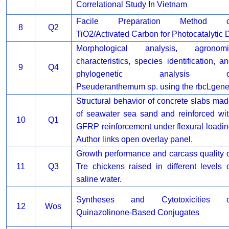
Correlational Study In Vietnam
Facile Preparation Method o
8
Q2
TiO2/Activated Carbon for Photocatalytic 
Morphological analysis, agronomi
characteristics, species identification, a
9
Q4
phylogenetic analysis o
Pseuderanthemum sp. using the rbcLgene
Structural behavior of concrete slabs ma
of seawater sea sand and reinforced wi
10
Q1
GFRP reinforcement under flexural loadi
Author links open overlay panel.
Growth performance and carcass quality 
11
Q3
Tre chickens raised in different levels 
saline water.
Syntheses and Cytotoxicities o
12
Wos
Quinazolinone-Based Conjugates