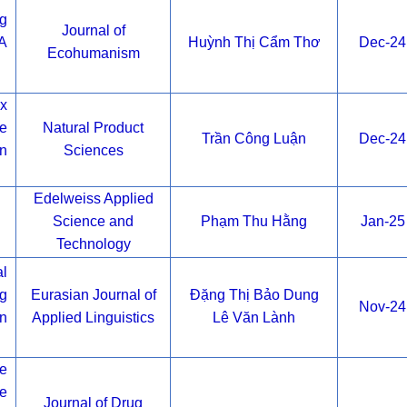
g
Journal of
 A
Huỳnh Thị Cẩm Thơ
Dec-24
Ecohumanism
x
e
Natural Product
Trần Công Luận
Dec-24
on
Sciences
Edelweiss Applied
Science and
Phạm Thu Hằng
Jan-25
Technology
l
g
Eurasian Journal of
Đặng Thị Bảo Dung
Nov-24
n
Applied Linguistics
Lê Văn Lành
e
e
Journal of Drug