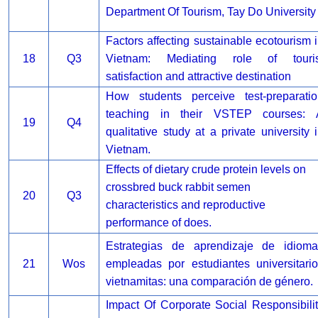
Department Of Tourism, Tay Do University
Factors affecting sustainable ecotourism 
18
Q3
Vietnam: Mediating role of touris
satisfaction and attractive destination
How students perceive test-preparatio
teaching in their VSTEP courses: 
19
Q4
qualitative study at a private university 
Vietnam.
Effects of dietary crude protein levels on
crossbred buck rabbit semen
20
Q3
characteristics and reproductive
performance of does.
Estrategias de aprendizaje de idioma
21
Wos
empleadas por estudiantes universitari
vietnamitas: una comparación de género.
Impact Of Corporate Social Responsibili