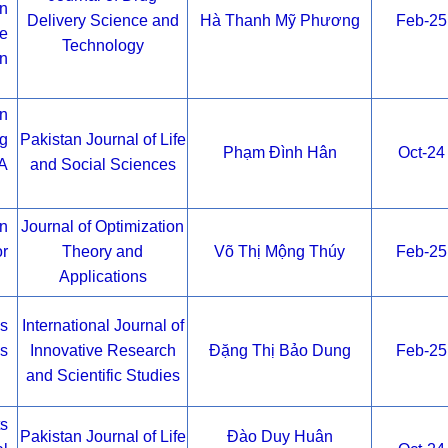
n
Delivery Science and
Hà Thanh Mỹ Phương
Feb-25
e
Technology
n
on
g
Pakistan Journal of Life
Phạm Đình Hân
Oct-24
A
and Social Sciences
on
Journal of Optimization
or
Theory and
Võ Thị Mộng Thúy
Feb-25
Applications
ms
International Journal of
ns
Innovative Research
Đặng Thị Bảo Dung
Feb-25
and Scientific Studies
ts
Pakistan Journal of Life
Đào Duy Huân