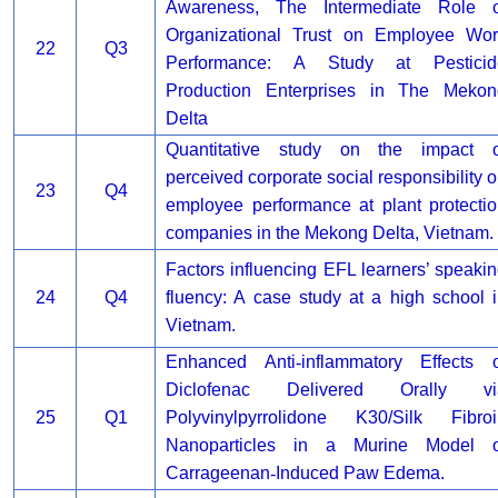
Awareness, The Intermediate Role o
Organizational Trust on Employee Wor
22
Q3
Performance: A Study at Pesticid
Production Enterprises in The Mekon
Delta
Quantitative study on the impact o
perceived corporate social responsibility 
23
Q4
employee performance at plant protecti
companies in the Mekong Delta, Vietnam.
Factors influencing EFL learners’ speaki
24
Q4
fluency: A case study at a high school 
Vietnam.
Enhanced Anti
‐
inflammatory Effects o
Diclofenac Delivered Orally vi
25
Q1
Polyvinylpyrrolidone K30/Silk Fibroi
Nanoparticles in a Murine Model o
Carrageenan
‐
Induced Paw Edema.