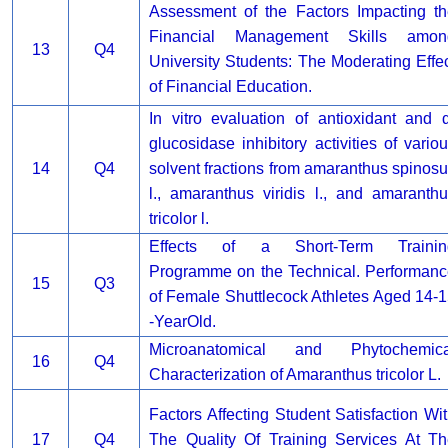
Assessment of the Factors Impacting t
Financial Management Skills amon
13
Q4
University Students: The Moderating Effe
of Financial Education.
In vitro evaluation of antioxidant and 
glucosidase inhibitory activities of vario
14
Q4
solvent fractions from amaranthus spinos
l., amaranthus viridis l., and amaranth
tricolor l.
Effects of a Short-Term Trainin
Programme on the Technical. Performan
15
Q3
of Female Shuttlecock Athletes Aged 14-
-YearOld.
Microanatomical and Phytochemica
16
Q4
Characterization of Amaranthus tricolor L.
Factors Affecting Student Satisfaction Wi
17
Q4
The Quality Of Training Services At T