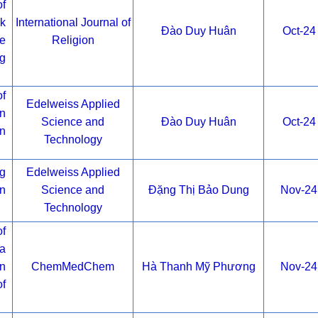
f
k
International Journal of
Đào Duy Huân
Oct-24
e
Religion
g
f
Edelweiss Applied
on
Science and
Đào Duy Huân
Oct-24
on
Technology
ng
Edelweiss Applied
in
Science and
Đặng Thị Bảo Dung
Nov-24
Technology
f
a
n
ChemMedChem
Hà Thanh Mỹ Phương
Nov-24
f