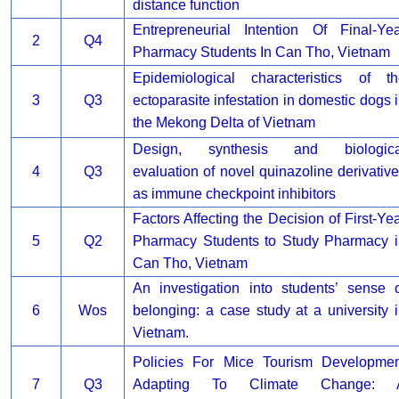
distance function
Entrepreneurial Intention Of Final-Ye
2
Q4
Pharmacy Students In Can Tho, Vietnam
Epidemiological characteristics of th
3
Q3
ectoparasite infestation in domestic dogs 
the Mekong Delta of Vietnam
Design, synthesis and biologica
4
Q3
evaluation of novel quinazoline derivativ
as immune checkpoint inhibitors
Factors Affecting the Decision of First-Ye
5
Q2
Pharmacy Students to Study Pharmacy i
Can Tho, Vietnam
An investigation into students’ sense 
6
Wos
belonging: a case study at a university 
Vietnam.
Policies For Mice Tourism Developmen
7
Q3
Adapting To Climate Change: 