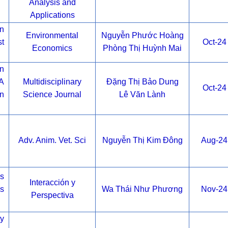
Analysis and
Applications
in
Environmental
Nguyễn Phước Hoàng
t
Oct-24
Economics
Phòng Thị Huỳnh Mai
n
A
Multidisciplinary
Đặng Thị Bảo Dung
Oct-24
in
Science Journal
Lê Văn Lành
Adv. Anim. Vet. Sci
Nguyễn Thị Kim Đông
Aug-24
s
Interacción y
os
Wa Thái Như Phương
Nov-24
Perspectiva
ty