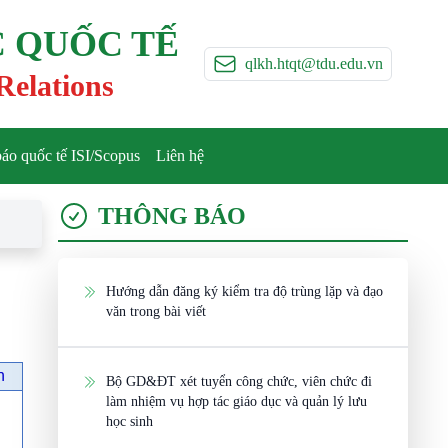
 QUỐC TẾ
qlkh.htqt@tdu.edu.vn
Relations
báo quốc tế ISI/Scopus
Liên hệ
THÔNG BÁO
Hướng dẫn đăng ký kiểm tra độ trùng lặp và đạo
văn trong bài viết
n
Bộ GD&ĐT xét tuyển công chức, viên chức đi
làm nhiệm vụ hợp tác giáo dục và quản lý lưu
học sinh