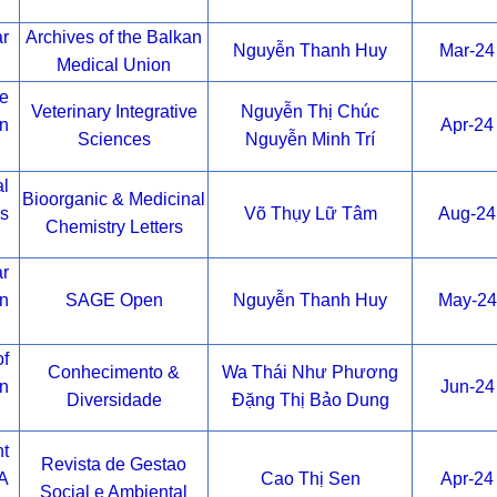
ar
Archives of the Balkan
Nguyễn Thanh Huy
Mar-24
Medical Union
e
Veterinary Integrative
Nguyễn Thị Chúc
in
Apr-24
Sciences
Nguyễn Minh Trí
l
Bioorganic & Medicinal
es
Võ Thụy Lữ Tâm
Aug-24
Chemistry Letters
ar
n
SAGE Open
Nguyễn Thanh Huy
May-24
of
Conhecimento &
Wa Thái Như Phương
in
Jun-24
Diversidade
Đặng Thị Bảo Dung
t
Revista de Gestao
A
Cao Thị Sen
Apr-24
Social e Ambiental