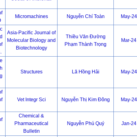
f
Micromachines
Nguyễn Chí Toàn
May-24
D
c
Asia-Pacific Journal of
nd
Thiều Văn Đường
Molecular Biology and
Mar-24
f
Phạm Thành Trọng
Biotechnology
.
de
th
Structures
Lã Hồng Hải
May-24
ng
of
of
Vet Integr Sci
Nguyễn Thị Kim Đông
May-24
Chemical &
f
Pharmaceutical
Nguyễn Phú Quý
Jan-24
Bulletin