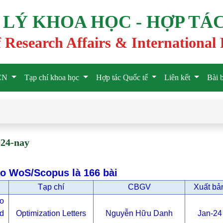
Ý KHOA HỌC - HỢP TÁC
 Research Affairs & International 
HCN
Tạp chí khoa học
Hợp tác Quốc tế
Liên kết
Bài 
024-nay
áo WoS/Scopus là 166 bài
Tạp chí
CBGV
Xuất bả
to
d
Optimization Letters
Nguyễn Hữu Danh
Jan-24