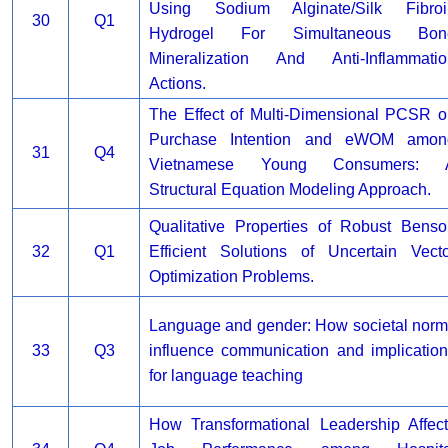
Using Sodium Alginate/Silk Fibroi
30
Q1
Hydrogel For Simultaneous Bon
Mineralization And Anti-Inflammatio
Actions.
The Effect of Multi-Dimensional PCSR 
Purchase Intention and eWOM amon
31
Q4
Vietnamese Young Consumers: 
Structural Equation Modeling Approach.
Qualitative Properties of Robust Bens
32
Q1
Efficient Solutions of Uncertain Vect
Optimization Problems.
Language and gender: How societal nor
33
Q3
influence communication and implicatio
for language teaching
How Transformational Leadership Affec