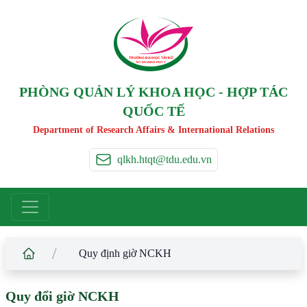
TRƯỜNG ĐẠI HỌC TÂ
Y
 ĐÔ
T
A
Y
 DO UNIVERSIT
Y
PHÒNG QUẢN LÝ KHOA HỌC - HỢP TÁC
QUỐC TẾ
Department of Research Affairs & International Relations
qlkh.htqt@tdu.edu.vn
/
Quy định giờ NCKH
Quy đổi giờ NCKH