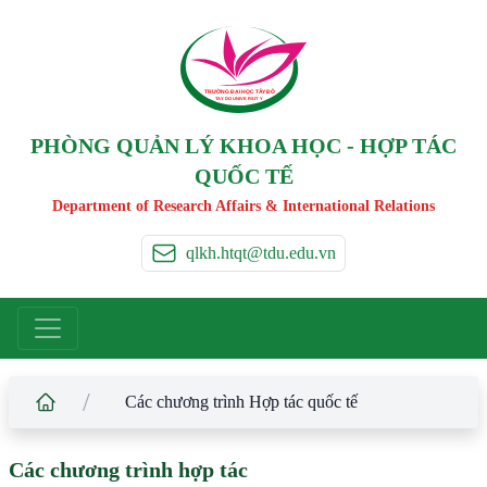
TRƯỜNG ĐẠI HỌC TÂ
Y
 ĐÔ
T
A
Y
 DO UNIVERSIT
Y
PHÒNG QUẢN LÝ KHOA HỌC - HỢP TÁC
QUỐC TẾ
Department of Research Affairs & International Relations
qlkh.htqt@tdu.edu.vn
/
Các chương trình Hợp tác quốc tế
Các chương trình hợp tác