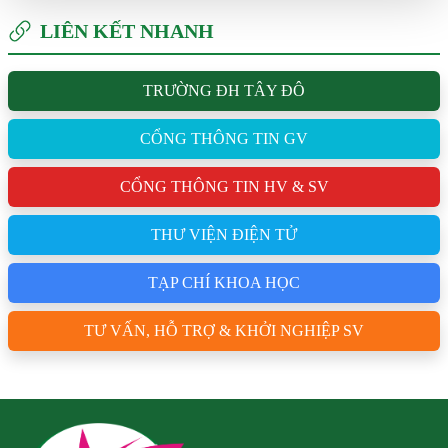
LIÊN KẾT NHANH
TRƯỜNG ĐH TÂY ĐÔ
CỔNG THÔNG TIN GV
CỔNG THÔNG TIN HV & SV
THƯ VIỆN ĐIỆN TỬ
TẠP CHÍ KHOA HỌC
TƯ VẤN, HỖ TRỢ & KHỞI NGHIỆP SV