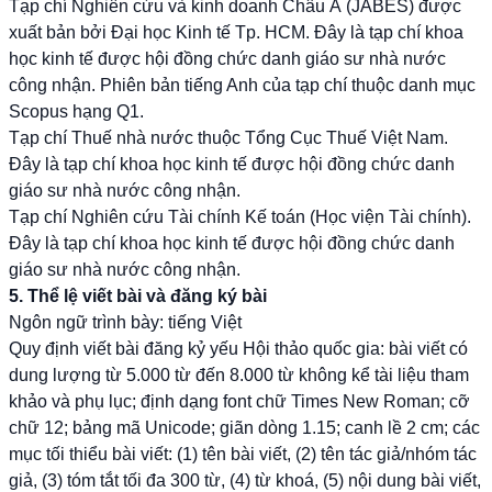
Tạp chí Nghiên cứu và kinh doanh Châu Á (JABES) được
xuất bản bởi Đại học Kinh tế Tp. HCM. Đây là tạp chí khoa
học kinh tế được hội đồng chức danh giáo sư nhà nước
công nhận. Phiên bản tiếng Anh của tạp chí thuộc danh mục
Scopus hạng Q1.
Tạp chí Thuế nhà nước thuộc Tổng Cục Thuế Việt Nam.
Đây là tạp chí khoa học kinh tế được hội đồng chức danh
giáo sư nhà nước công nhận.
Tạp chí Nghiên cứu Tài chính Kế toán (Học viện Tài chính).
Đây là tạp chí khoa học kinh tế được hội đồng chức danh
giáo sư nhà nước công nhận.
5. Thể lệ viết bài v
à đăng ký bài
Ngôn ngữ trình bày: tiếng Việt
Quy định viết bài đăng kỷ yếu Hội thảo quốc gia: bài viết có
dung lượng từ 5.000 từ đến 8.000 từ không kể tài liệu tham
khảo và phụ lục; định dạng font chữ Times New Roman; cỡ
chữ 12; bảng mã Unicode; giãn dòng 1.15; canh lề 2 cm; các
mục tối thiểu bài viết: (1) tên bài viết, (2) tên tác giả/nhóm tác
giả, (3) tóm tắt tối đa 300 từ, (4) từ khoá, (5) nội dung bài viết,