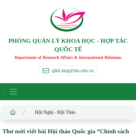
TRƯỜNG ĐẠI HỌC TÂ
Y
 ĐÔ
T
A
Y
 DO UNIVERSIT
Y
PHÒNG QUẢN LÝ KHOA HỌC - HỢP TÁC
QUỐC TẾ
Department of Research Affairs & International Relations
qlkh.htqt@tdu.edu.vn
/
Hội Nghị - Hội Thảo
Thư mời viết bài Hội thảo Quốc gia “Chính sách