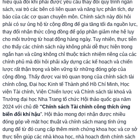
hiệu quả đôi khi phải được yêu cầu thay đổi quy trình ngân
sách, vai trò các bên có liên quan và năng lực phân tích, dự
báo của các cơ quan chuyên môn. Chính sách này đòi hỏi
phải có sự ủng hộ từ cộng đồng để gia tăng tối đa nguồn lực,
thay đổi nhận thức cộng đồng để góp phần giảm nhẹ hệ lụy
cho môi trường từ hoạt động hàng ngày. Tuy nhiên, thực tiễn
cho thấy các chính sách này không phải dễ thực hiện trong
ngắn hạn và cũng không chỉ thuộc trách nhiệm riêng của các
chính phủ mà đòi hỏi phải xây dựng các kế hoạch và chiến
lược rất thận trọng và bền vững từ những đóng góp của
cộng đồng. Thấy được vai trò quan trọng của chính sách tài
chính công, Đại học Kinh tế Thành phố Hồ Chí Minh, Học
viện Tài chính, Viện Chiến lược và Chính sách tài khoá và
Trường đại học Nha Trang tổ chức Hội thảo quốc gia năm
2024 với chủ đề
“Chính sách Tài chính công thích ứng
biến đổi khí hậu
”. Hội thảo mong đợi nhận được nhiều
đóng góp về mặt học thuật và chính sách mang tính ứng
dụng để từ đó cung cấp thêm minh chứng khoa học và cơ sở
thực tiễn giúp các nhà khoa học, nhà hoạch định chính sách