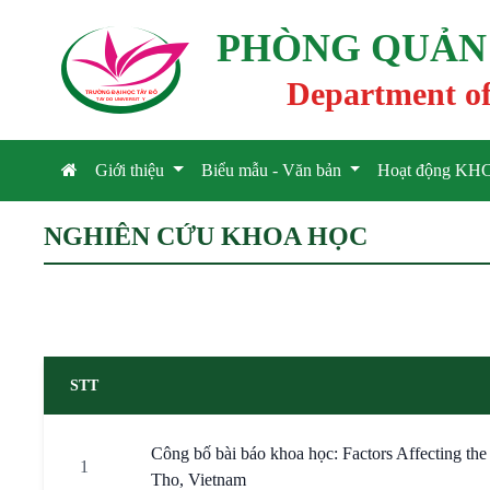
PHÒNG QUẢN L
Department of
TRƯỜNG ĐẠI HỌC TÂ
Y
 ĐÔ
T
A
Y
 DO UNIVERSIT
Y
Giới thiệu
Biểu mẫu - Văn bản
Hoạt động K
NGHIÊN CỨU KHOA HỌC
STT
Công bố bài báo khoa học: Factors Affecting the
1
Tho, Vietnam