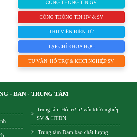
CỔNG THÔNG TIN GV
CỔNG THÔNG TIN HV & SV
THƯ VIỆN ĐIỆN TỬ
TẠP CHÍ KHOA HỌC
TƯ VẤN, HỖ TRỢ & KHỞI NGHIỆP SV
G - BAN - TRUNG TÂM
Trung tâm Hỗ trợ tư vấn khởi nghiệp
SV & HTDN
ính
Trung tâm Đảm bảo chất lượng
ch