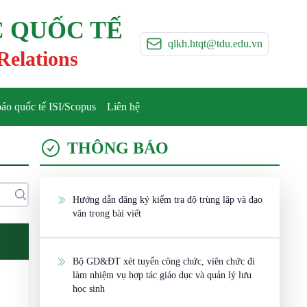
 QUỐC TẾ
qlkh.htqt@tdu.edu.vn
Relations
báo quốc tế ISI/Scopus
Liên hệ
THÔNG BÁO
Hướng dẫn đăng ký kiểm tra độ trùng lặp và đạo
văn trong bài viết
Bộ GD&ĐT xét tuyển công chức, viên chức đi
làm nhiệm vụ hợp tác giáo dục và quản lý lưu
học sinh