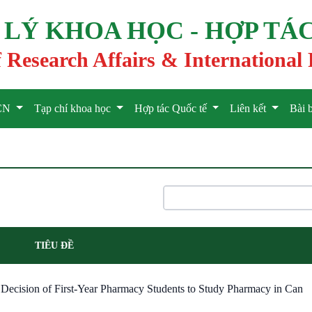
Ý KHOA HỌC - HỢP TÁC
 Research Affairs & International 
HCN
Tạp chí khoa học
Hợp tác Quốc tế
Liên kết
Bài 
TIÊU ĐỀ
 Decision of First-Year Pharmacy Students to Study Pharmacy in Can